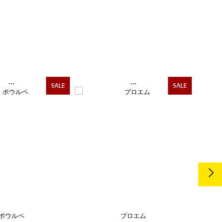
...
...
SALE
SALE
ポウルペ
プロエム