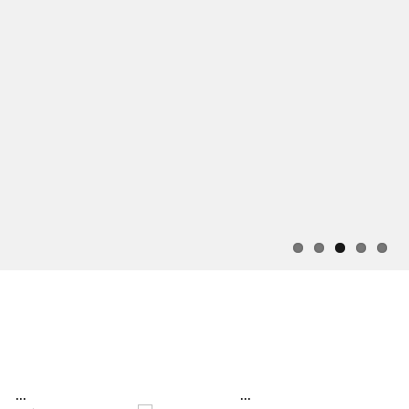
...
...