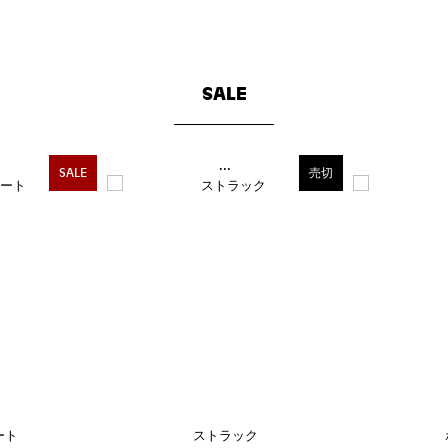
SALE
...
SALE
売切
ート
ストラック