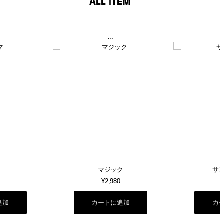
ALL ITEM
...
マジック
サ
¥2,980