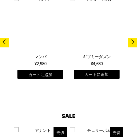
売切
ギブミーダズン
マンバ
¥3,680
¥2,980
SALE
売切
売切
売切