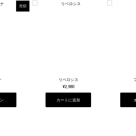
売切
ナ
リベロシス
¥2,980
ン